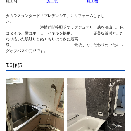
施工前
施工後
施工後
タカラスタンダード「プレデンシア」にリフォームしまし
た。
浴槽前間接照明でラグジュアリー感を演出し、床
はタイル、壁はホーローパネルを採用。 優美な質感とこだ
わり抜いた肌触りとぬくもりはまさに最高
級。 最後までこだわりぬいたキン
グオブバスの完成です。
T.S様邸