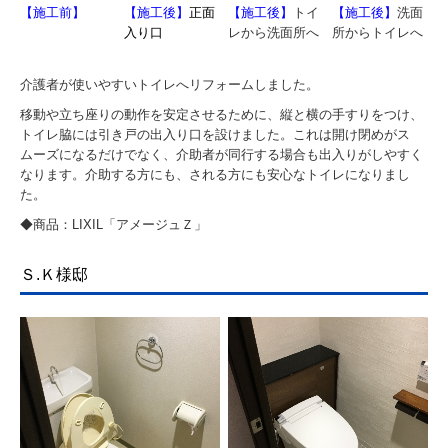
【施工前】
【施工後】
正面
【施工後】
トイ
【施工後】
洗面
入り口
レから洗面所へ
所からトイレへ
介護者が使いやすいトイレへリフォームしました。
移動や立ち座りの動作を安定させるために、縦と横の手すりをつけ、
トイレ脇には引き戸の出入り口を設けました。これは開け閉めがス
ムーズになるだけでなく、介助者が同行する場合も出入りがしやすく
なります。介助する方にも、される方にも安心なトイレになりまし
た。
◆商品：LIXIL「アメージュＺ」
Ｓ.Ｋ様邸