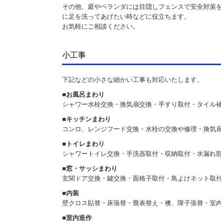
その他、
庭やベランダには目隠しフェンスで安全対策
に足を洗ってあげたい時などに役立ちます。
お気軽にご相談ください。
小工事
下記などの小さな細かい工事も対応いたします。
■
お風呂まわり
シャワー水栓交換・換気扇交換・手すり取付・タイル
■
キッチンまわり
コンロ、レンジフード交換・水栓の交換や修理・換気
■
トイレまわり
シャワートイレ交換・手洗器取付・収納取付・水漏れ
■
窓・サッシまわり
玄関ドア交換・鍵交換・面格子取付・鳥よけネット取
■
内装
壁クロス貼替・床張替・畳表替え・襖、障子張替・室
■
室内造作