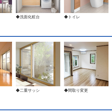
◆洗面化粧台
◆トイレ
◆二重サッシ
◆間取り変更