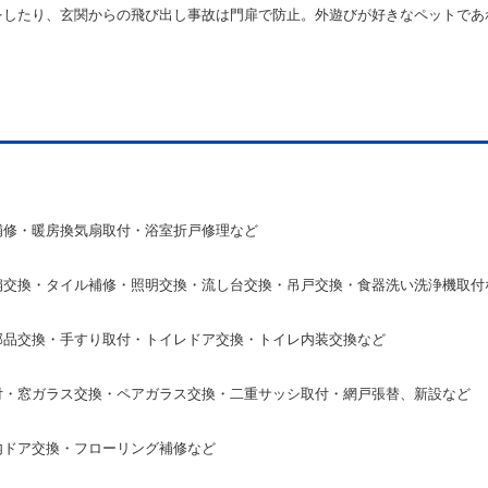
をしたり、
玄関からの飛び出し事故は門扉で防止。
外遊びが好きなペットであ
補修・暖房換気扇取付・浴室折戸修理など
扇交換・タイル補修・照明交換・流し台交換・吊戸交換・食器洗い洗浄機取付
部品交換・手すり取付・トイレドア交換・トイレ内装交換など
付・窓ガラス交換・ペアガラス交換・二重サッシ取付・網戸張替、新設など
内ドア交換・フローリング補修など